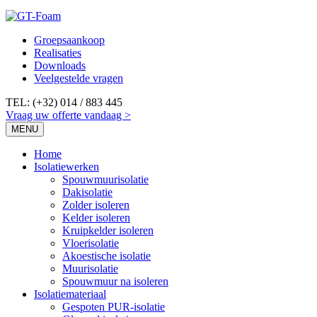
Groepsaankoop
Realisaties
Downloads
Veelgestelde vragen
TEL:
(+32) 014 / 883 445
Vraag uw offerte vandaag >
MENU
Home
Isolatiewerken
Spouwmuurisolatie
Dakisolatie
Zolder isoleren
Kelder isoleren
Kruipkelder isoleren
Vloerisolatie
Akoestische isolatie
Muurisolatie
Spouwmuur na isoleren
Isolatiemateriaal
Gespoten PUR-isolatie