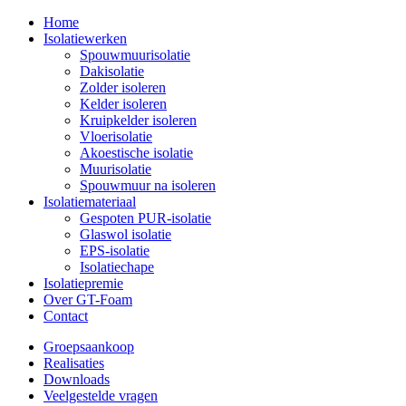
Home
Isolatiewerken
Spouwmuurisolatie
Dakisolatie
Zolder isoleren
Kelder isoleren
Kruipkelder isoleren
Vloerisolatie
Akoestische isolatie
Muurisolatie
Spouwmuur na isoleren
Isolatiemateriaal
Gespoten PUR-isolatie
Glaswol isolatie
EPS-isolatie
Isolatiechape
Isolatiepremie
Over GT-Foam
Contact
Groepsaankoop
Realisaties
Downloads
Veelgestelde vragen