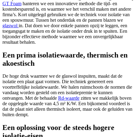
GT Foam
hanteren we een innovatieve methode die tijd- en
kostenbesparend is, en waarmee we het verschil maken met andere
firma’s. Kort uitgelegd gebruiken we de techniek voor isolatie van
een spouwmuur. Tussen het onderdak en de pannen blazen we
glaswol
in. Dat doen we door enkele pannen opzij te leggen, een
toegangsgat te maken en de isolatie onder druk in te spuiten. Een
bijzonder effectieve methode waarmee we een onvergelijkbaar
resultaat behalen.
Een prima isolatiewaarde, thermisch en
akoestisch
De hoge druk waarmee we de glaswol inspuiten, maakt dat de
isolatie een plaat gaat vormen. Die techniek genereert een
voortreffelijke isolatiewaarde. We halen ruimschoots de normen die
vandaag worden gesteld om een isolatiepremie te kunnen
ontvangen. Met de behaalde
Rd-waarde
zitten we makkelijk boven
de opgelegde waarde van 4,5 m² K/W. Een bijkomend voordeel is
dat de plaat niet alleen thermisch isoleert, maar ook de geluiden van
buiten dempt.
Een oplossing voor de steeds hogere
isolatie-eisen